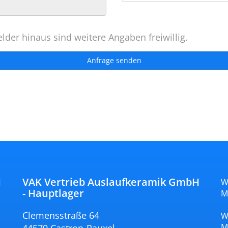
lder hinaus sind weitere Angaben freiwillig.
H
VAK Vertrieb Auslaufkeramik GmbH
W
- Hauptlager
M
Clemensstraße 64
W
M