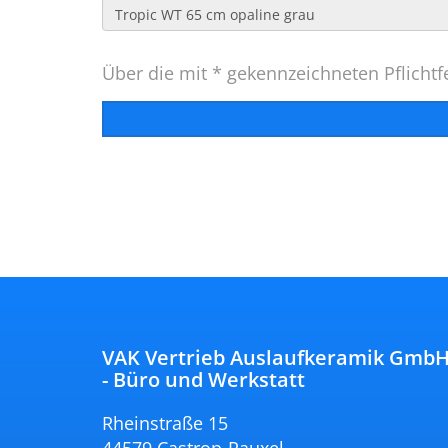
Über die mit * gekennzeichneten Pflichtfe
VAK Vertrieb Auslaufkeramik Gmb
- Büro und Werkstatt
Rheinstraße 15