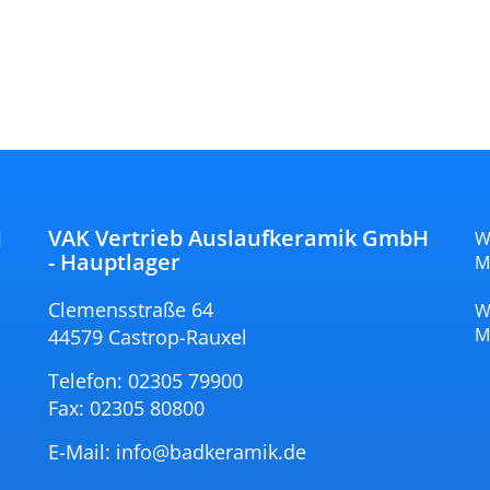
H
VAK Vertrieb Auslaufkeramik GmbH
W
- Hauptlager
M
Clemensstraße 64
W
M
44579 Castrop-Rauxel
Telefon: 02305 79900
Fax: 02305 80800
E-Mail:
info@badkeramik.de